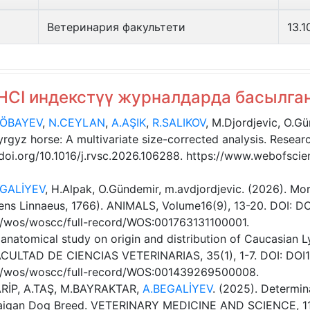
Ветеринария факультети
13.1
 AHCI индекстүү журналдарда басылг
LÖBAYEV
,
N.CEYLAN
,
A.AŞIK
,
R.SALIKOV
, M.Djordjevic, O.G
rgyz horse: A multivariate size-corrected analysis. Researc
/doi.org/10.1016/j.rvsc.2026.106288. https://www.webofscie
EGALİYEV
, H.Alpak, O.Gündemir, m.avdjordjevic. (2026). Mo
ens Linnaeus, 1766). ANIMALS, Volume16(9), 13-20. DOI: D
/wos/woscc/full-record/WOS:001763131100001.
anatomical study on origin and distribution of Caucasian Ly
ACULTAD DE CIENCIAS VETERINARIAS, 35(1), 1-7. DOI: DOI
m/wos/woscc/full-record/WOS:001439269500008.
ARİP, A.TAŞ, M.BAYRAKTAR,
A.BEGALİYEV
. (2025). Determi
 Taigan Dog Breed. VETERINARY MEDICINE AND SCIENCE, 11(