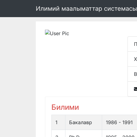
Илимий маалыматтар системасы
П
Х
В
Билими
1
Бакалавр
1986 - 1991