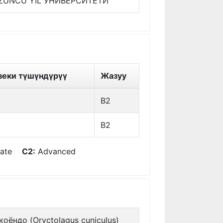
ZÜNCÜ YIL УНИВЕРСИТЕТИ
зеки түшүндүрүү
Жазуу
B2
B2
diate
C2:
Advanced
коёндо (Oryctolagus cuniculus)