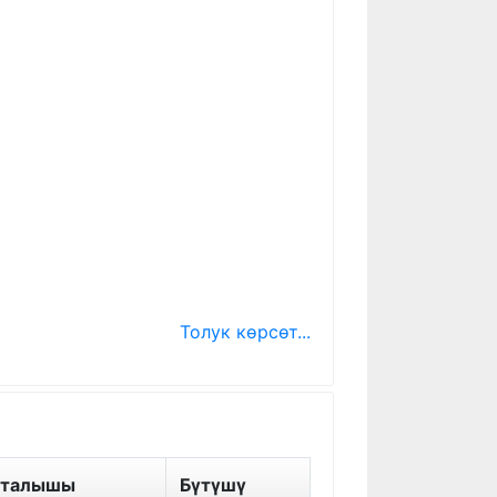
Толук көрсөт...
шталышы
Бүтүшү