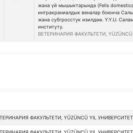
жана үй мышыктарында (Felis domestic
интракраниалдык веналар боюнча Сал
жана субгросстук изилдөө. Y.Y.U. Сал
институту.
ВЕТЕРИНАРИЯ ФАКУЛЬТЕТИ, YÜZÜNCÜ 
ТЕРИНАРИЯ ФАКУЛЬТЕТИ, YÜZÜNCÜ YIL УНИВЕРСИТЕ
ТЕРИНАРИЯ ФАКУЛЬТЕТИ, YÜZÜNCÜ YIL УНИВЕРСИТЕ