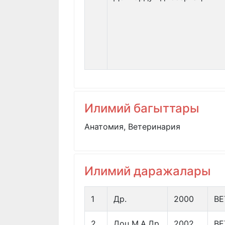
Илимий багыттары
Анатомия, Ветеринария
Илимий даражалары
1
Др.
2000
ВЕ
2
Доц.М.А.Др.
2002
ВЕ