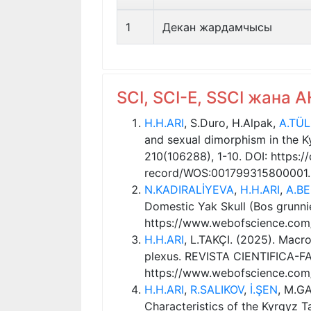
1
Декан жардамчысы
SCI, SCI-E, SSCI жана
H.H.ARI
, S.Duro, H.Alpak,
A.TÜ
and sexual dimorphism in the Ky
210(106288), 1-10. DOI: https:/
record/WOS:001799315800001.
N.KADIRALİYEVA
,
H.H.ARI
,
A.B
Domestic Yak Skull (Bos grunni
https://www.webofscience.com
H.H.ARI
, L.TAKÇI. (2025). Macro
plexus. REVISTA CIENTIFICA-F
https://www.webofscience.co
H.H.ARI
,
R.SALIKOV
,
İ.ŞEN
, M.G
Characteristics of the Kyrgyz