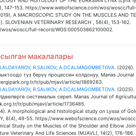
RPHOLOGY AND HISTOLOGY OF THE EURASIAN LYNX (Lynx 
, 147-153. https://www.webofscience.com/wos/woscc/fu
Y. (2019). A MACROSCOPIC STUDY ON THE MUSCLES AND 
). SLOVENIAN VETERINARY RESEARCH , 56(4), 153-162.
m/wos/woscc/full-record/WOS:000503862100002.
асылган макалалары
N.ALDAYAROV
,
R.SALIKOV
,
A.DCALMAGOMBETOVA
. (2026)
тоодо туз берүү процессин колдонуу. Manas Journal of A
dergipark.org.tr/tr/pub/mjavl/article/1869283.
N.ALDAYAROV
,
R.SALIKOV
,
A.DCALMAGOMBETOVA
. (2025)
өлөргө системалык сереп. Manas Journal of Agriculture 
k.org.tr/tr/pub/mjavl/article/1736485.
24). A morphological and histological study on Lyssa of G
, 8(4), 49-55. https://www.webofscience.com/wos/woscc
ical Study on the Muscles of the Shoulder and Elbow Joint
ture Veterinary And Life Sciences (MJAVL), 14(2), 176-186.