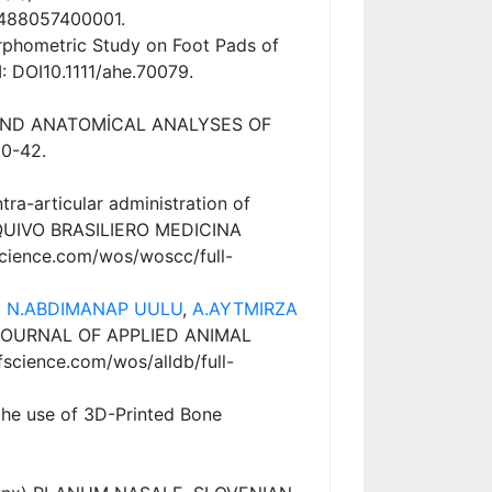
1488057400001.
rphometric Study on Foot Pads of
 DOI10.1111/ahe.70079.
İCAL AND ANATOMİCAL ANALYSES OF
0-42.
ra-articular administration of
. ARQUIVO BRASILIERO MEDICINA
cience.com/wos/woscc/full-
,
N.ABDIMANAP UULU
,
A.AYTMIRZA
ep. JOURNAL OF APPLIED ANIMAL
cience.com/wos/alldb/full-
 the use of 3D-Printed Bone