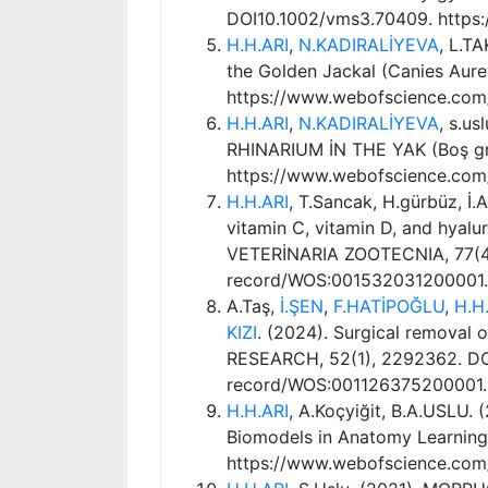
DOI10.1002/vms3.70409. https
H.H.ARI
,
N.KADIRALİYEVA
, L.T
the Golden Jackal (Canies Aur
https://www.webofscience.co
H.H.ARI
,
N.KADIRALİYEVA
, s.u
RHINARIUM İN THE YAK (Boş g
https://www.webofscience.co
H.H.ARI
, T.Sancak, H.gürbüz, İ.
vitamin C, vitamin D, and hyal
VETERİNARIA ZOOTECNIA, 77(4),
record/WOS:001532031200001.
A.Taş,
İ.ŞEN
,
F.HATİPOĞLU
,
H.H
KIZI
. (2024). Surgical removal
RESEARCH, 52(1), 2292362. DOI
record/WOS:001126375200001.
H.H.ARI
, A.Koçyiğit, B.A.USLU. 
Biomodels in Anatomy Learnin
https://www.webofscience.com