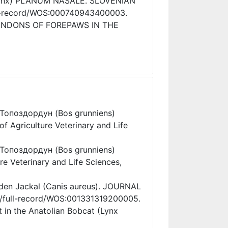
lynx) PLANUM NASALE. SLOVENIAN
ll-record/WOS:000740943400003.
TENDONS OF FOREPAWS IN THE
. Топоздордун (Bos grunniens)
griculture Veterinary and Life
. Топоздордун (Bos grunniens)
Veterinary and Life Sciences,
olden Jackal (Canis aureus). JOURNAL
/full-record/WOS:001331319200005.
 in the Anatolian Bobcat (Lynx