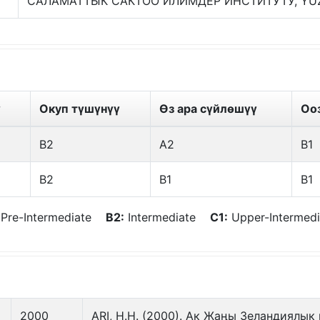
САЛАМАТТЫК САКТОО ИЛИМДЕР ИНСТИТУТУ, YÜ
ү
Окуп түшүнүү
Өз ара сүйлөшүү
Оо
B2
A2
B1
B2
B1
B1
Pre-Intermediate
B2:
Intermediate
C1:
Upper-Interme
2000
ARI, H.H. (2000). Ак Жаңы Зеландиялык 