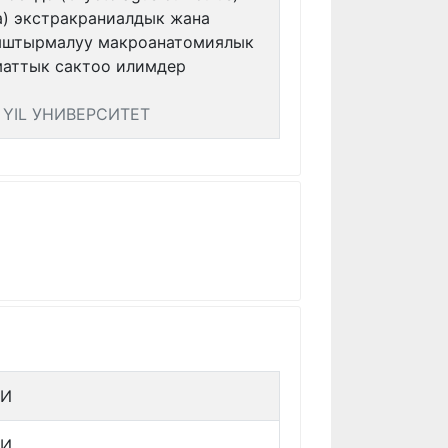
a) экстракраниалдык жана
ыштырмалуу макроанатомиялык
аматтык сактоо илимдер
YIL УНИВЕРСИТЕТ
ТИ
ТИ