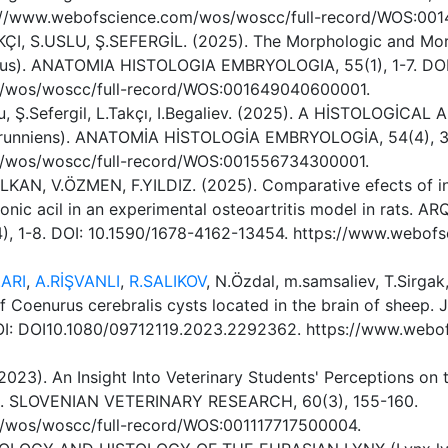
://www.webofscience.com/wos/woscc/full-record/WOS:00
AKÇI, S.USLU, Ş.SEFERGİL. (2025). The Morphologic and Mo
eus). ANATOMIA HISTOLOGIA EMBRYOLOGIA, 55(1), 1-7. DOI:
m/wos/woscc/full-record/WOS:001649040600001.
slu, Ş.Sefergil, L.Takçı, I.Begaliev. (2025). A HİSTOLOG
runniens). ANATOMİA HİSTOLOGİA EMBRYOLOGİA, 54(4), 3
m/wos/woscc/full-record/WOS:001556734300001.
ALKAN, V.ÖZMEN, F.YILDIZ. (2025). Comparative efects of int
uronic acil in an experimental osteoartritis model in rats
 1-8. DOI: 10.1590/1678-4162-13454. https://www.webofs
.ARI
,
A.RİŞVANLI
,
R.SALIKOV
, N.Özdal, m.samsaliev, T.Sirgak
 of Coenurus cerebralis cysts located in the brain of she
: DOI10.1080/09712119.2023.2292362. https://www.webofs
(2023). An Insight Into Veterinary Students' Perceptions on
g. SLOVENIAN VETERINARY RESEARCH, 60(3), 155-160.
/wos/woscc/full-record/WOS:001117717500004.