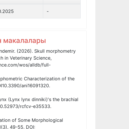
0.2025
-
ан макалалары
ündemir. (2026). Skull morphometry
h in Veterinary Science,
nce.com/wos/alldb/full-
rphometric Characterization of the
OI10.3390/ani16091320.
nx (Lynx lynx dinniki)'s the brachial
10.52973/rcfcv-e35533.
nation of Some Morphological
3), 49-55. DOI: