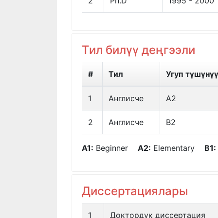
2
Ph.D
1995 - 2000
Тил билүү деңгээли
#
Тил
Угуп түшүнү
1
Англисче
A2
2
Англисче
B2
A1:
Beginner
A2:
Elementary
B1:
Диссертациялары
1
Доктордук диссертация