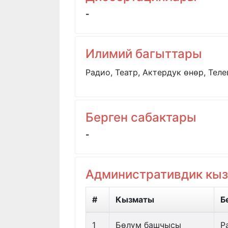
-
Илимий багыттары
Радио, Театр, Актердук өнөр, Тел
Берген сабактары
-
Административдик кы
#
Кызматы
Б
1
Бөлүм башчысы
Р