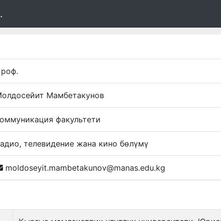
.
роф.
олдосейит Мамбетакунов
оммуникация факультети
адио, телевидение жана кино бөлүмү
moldoseyit.mambetakunov@manas.edu.kg