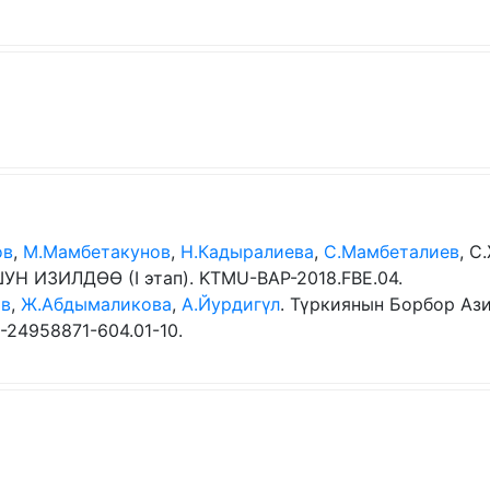
ов
,
М.Мамбетакунов
,
Н.Кадыралиева
,
С.Мамбеталиев
, 
ИЗИЛДӨӨ (I этап). KTMU-BAP-2018.FBE.04.
ов
,
Ж.Абдымаликова
,
А.Йурдигүл
. Түркиянын Борбор Аз
24958871-604.01-10.