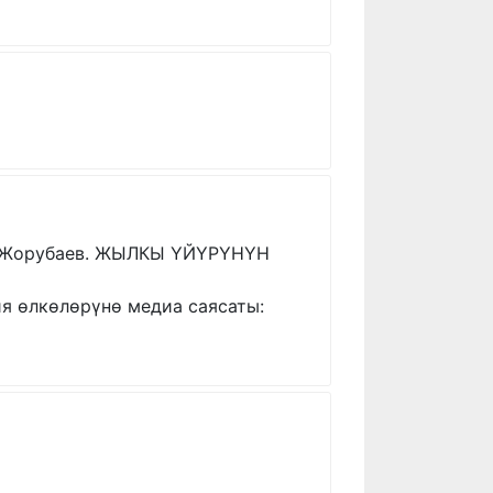
С.Жорубаев. ЖЫЛКЫ ҮЙҮРҮНҮН
ия өлкөлөрүнө медиа саясаты: