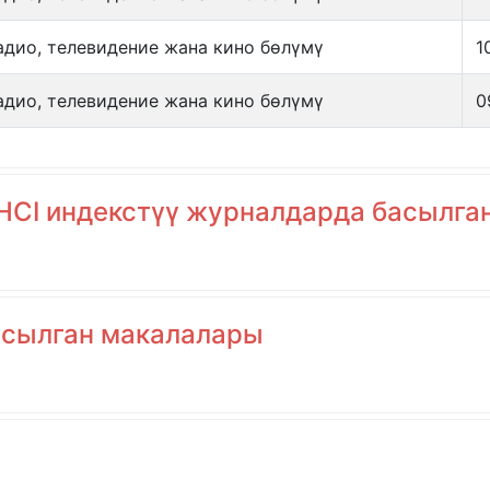
адио, телевидение жана кино бөлүмү
1
адио, телевидение жана кино бөлүмү
0
 AHCI индекстүү журналдарда басылг
асылган макалалары