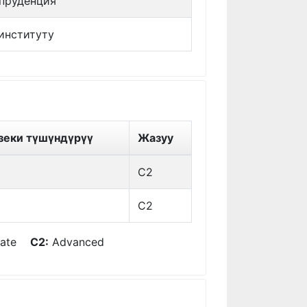
пруденция
институту
зеки түшүндүрүү
Жазуу
C2
C2
diate
C2:
Advanced