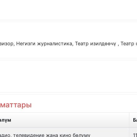
евизор, Негизги журналистика, Театр изилдөөчү , Театр
зматтары
өлүм
Б
адио, телевидение жана кино бөлүмү
1