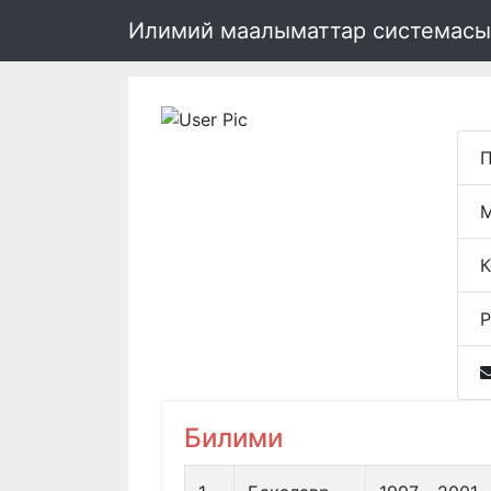
Илимий маалыматтар системасы
П
М
К
Р
Билими