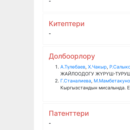
-
Китептери
-
Долбоорлору
А.Түлөбаев
,
Х.Чакыр
,
Р.Салык
ЖАЙЛООДОГУ ЖҮРҮШ-ТУРУШУН 
Г.Станалиева
,
М.Мамбетакун
Кыргызстандын мисалында. E-
Патенттери
-