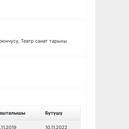
 оюнчусу, Театр санат тарыхы
ашталышы
Бүтүшү
1.11.2019
10.11.2022