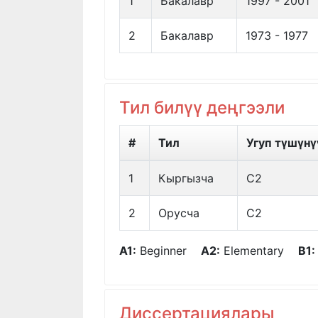
1
Бакалавр
1997 - 2001
2
Бакалавр
1973 - 1977
Тил билүү деңгээли
#
Тил
Угуп түшүнү
1
Кыргызча
C2
2
Орусча
C2
A1:
Beginner
A2:
Elementary
B1:
Диссертациялары