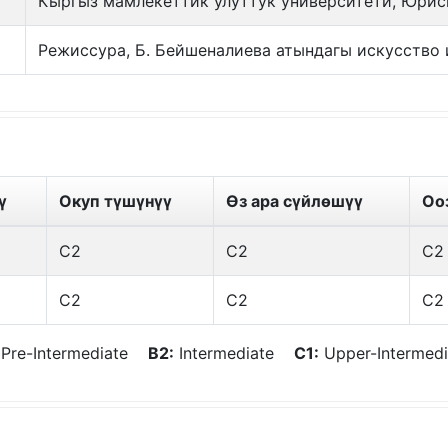
Кыргыз мамлекеттик улуттук университети, Юрис
Режиссура, Б. Бейшеналиева атындагы искусство 
ү
Окуп түшүнүү
Өз ара сүйлөшүү
Оо
C2
C2
C2
C2
C2
C2
Pre-Intermediate
B2:
Intermediate
C1:
Upper-Interme