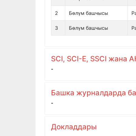
2
Бөлүм башчысы
Р
3
Бөлүм башчысы
Р
SCI, SCI-E, SSCI жана
-
Башка журналдарда б
-
Докладдары