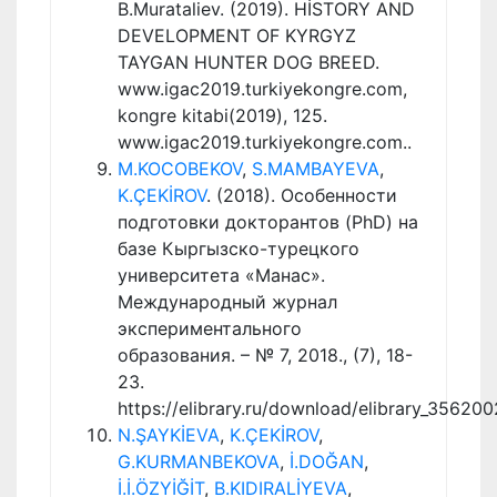
B.Murataliev. (2019). HİSTORY AND
DEVELOPMENT OF KYRGYZ
TAYGAN HUNTER DOG BREED.
www.igac2019.turkiyekongre.com,
kongre kitabi(2019), 125.
www.igac2019.turkiyekongre.com..
M.KOCOBEKOV
,
S.MAMBAYEVA
,
K.ÇEKİROV
. (2018). Особенности
подготовки докторантов (PhD) на
базе Кыргызско-турецкого
университета «Манас».
Международный журнал
экспериментального
образования. – № 7, 2018., (7), 18-
23.
https://elibrary.ru/download/elibrary_35620
N.ŞAYKİEVA
,
K.ÇEKİROV
,
G.KURMANBEKOVA
,
İ.DOĞAN
,
İ.İ.ÖZYİĞİT
,
B.KIDIRALİYEVA
,