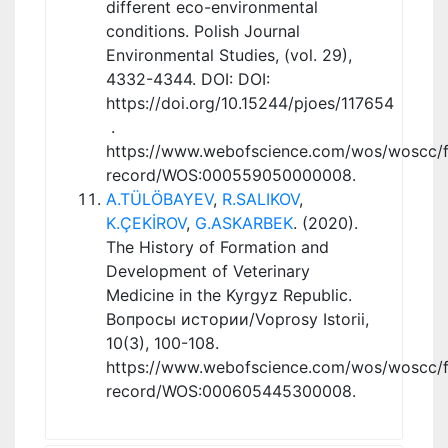
different eco-environmental
conditions. Polish Journal
Environmental Studies, (vol. 29),
4332-4344. DOI: DOI:
https://doi.org/10.15244/pjoes/117654
.
https://www.webofscience.com/wos/woscc/fu
record/WOS:000559050000008.
A.TÜLÖBAYEV
,
R.SALIKOV
,
K.ÇEKİROV
,
G.ASKARBEK
. (2020).
The History of Formation and
Development of Veterinary
Medicine in the Kyrgyz Republic.
Вопросы истории/Voprosy Istorii,
10(3), 100-108.
https://www.webofscience.com/wos/woscc/fu
record/WOS:000605445300008.