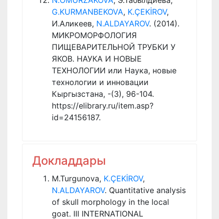
G.KURMANBEKOVA
,
K.ÇEKİROV
,
И.Аликеев,
N.ALDAYAROV
. (2014).
МИКРОМОРФОЛОГИЯ
ПИЩЕВАРИТЕЛЬНОЙ ТРУБКИ У
ЯКОВ. НАУКА И НОВЫЕ
ТЕХНОЛОГИИ или Наука, новые
технологии и инновации
Кыргызстана, -(3), 96-104.
https://elibrary.ru/item.asp?
id=24156187.
Докладдары
M.Turgunova,
K.ÇEKİROV
,
N.ALDAYAROV
. Quantitative analysis
of skull morphology in the local
goat. III INTERNATIONAL