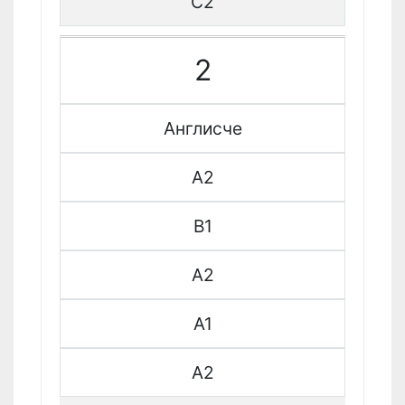
C2
2
Англисче
A2
B1
A2
A1
A2