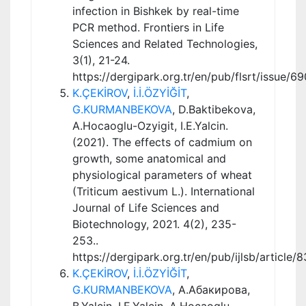
infection in Bishkek by real-time
PCR method. Frontiers in Life
Sciences and Related Technologies,
3(1), 21-24.
https://dergipark.org.tr/en/pub/flsrt/issue/
K.ÇEKİROV
,
İ.İ.ÖZYİĞİT
,
G.KURMANBEKOVA
, D.Baktibekova,
A.Hocaoglu-Ozyigit, I.E.Yalcin.
(2021). The effects of cadmium on
growth, some anatomical and
physiological parameters of wheat
(Triticum aestivum L.). International
Journal of Life Sciences and
Biotechnology, 2021. 4(2), 235-
253..
https://dergipark.org.tr/en/pub/ijlsb/article/
K.ÇEKİROV
,
İ.İ.ÖZYİĞİT
,
G.KURMANBEKOVA
, А.Абакирова,
B.Yalcin, I.E.Yalcin, A.Hocaoglu-