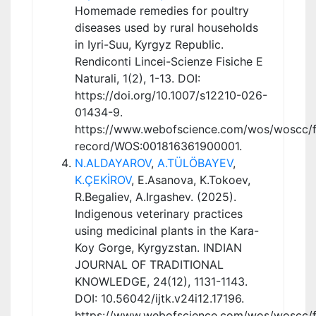
Homemade remedies for poultry
diseases used by rural households
in Iyri-Suu, Kyrgyz Republic.
Rendiconti Lincei-Scienze Fisiche E
Naturali, 1(2), 1-13. DOI:
https://doi.org/10.1007/s12210-026-
01434-9.
https://www.webofscience.com/wos/woscc/fu
record/WOS:001816361900001.
N.ALDAYAROV
,
A.TÜLÖBAYEV
,
K.ÇEKİROV
, E.Asanova, K.Tokoev,
R.Begaliev, A.Irgashev. (2025).
Indigenous veterinary practices
using medicinal plants in the Kara-
Koy Gorge, Kyrgyzstan. INDIAN
JOURNAL OF TRADITIONAL
KNOWLEDGE, 24(12), 1131-1143.
DOI: 10.56042/ijtk.v24i12.17196.
https://www.webofscience.com/wos/woscc/fu