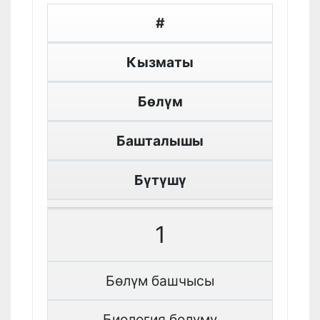
#
Кызматы
Бөлүм
Башталышы
Бүтүшү
1
Бөлүм башчысы
Биология бөлүмү