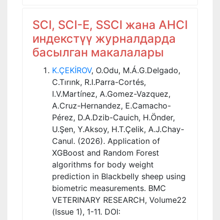
SCI, SCI-E, SSCI жана AHCI
индекстүү журналдарда
басылган макалалары
K.ÇEKİROV
, O.Odu, M.Á.G.Delgado,
C.Tırınk, R.I.Parra-Cortés,
I.V.Martínez, A.Gomez-Vazquez,
A.Cruz-Hernandez, E.Camacho-
Pérez, D.A.Dzib-Cauich, H.Önder,
U.Şen, Y.Aksoy, H.T.Çelik, A.J.Chay-
Canul. (2026). Application of
XGBoost and Random Forest
algorithms for body weight
prediction in Blackbelly sheep using
biometric measurements. BMC
VETERINARY RESEARCH, Volume22
(Issue 1), 1-11. DOI: