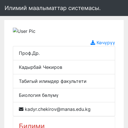
Илимий маалыматтар системасы.
Көчүрүү
Проф.Др.
Кадырбай Чекиров
Табигый илимдер факультети
Биология бөлүмү
kadyr.chekirov@manas.edu.kg
Билими