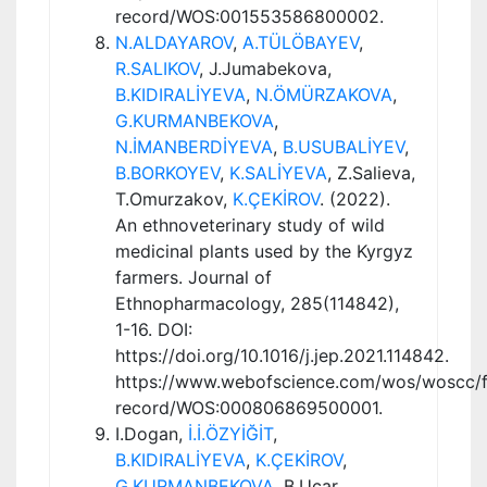
record/WOS:001553586800002.
N.ALDAYAROV
,
A.TÜLÖBAYEV
,
R.SALIKOV
, J.Jumabekova,
B.KIDIRALİYEVA
,
N.ÖMÜRZAKOVA
,
G.KURMANBEKOVA
,
N.İMANBERDİYEVA
,
B.USUBALİYEV
,
B.BORKOYEV
,
K.SALİYEVA
, Z.Salieva,
T.Omurzakov,
K.ÇEKİROV
. (2022).
An ethnoveterinary study of wild
medicinal plants used by the Kyrgyz
farmers. Journal of
Ethnopharmacology, 285(114842),
1-16. DOI:
https://doi.org/10.1016/j.jep.2021.114842.
https://www.webofscience.com/wos/woscc/fu
record/WOS:000806869500001.
I.Dogan,
İ.İ.ÖZYİĞİT
,
B.KIDIRALİYEVA
,
K.ÇEKİROV
,
G.KURMANBEKOVA
, B.Ucar,