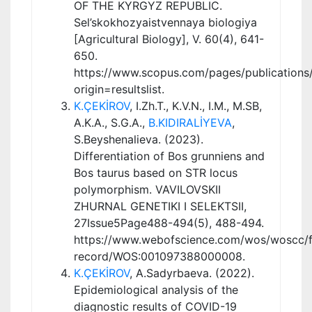
OF THE KYRGYZ REPUBLIC.
Sel’skokhozyaistvennaya biologiya
[Agricultural Biology], V. 60(4), 641-
650.
https://www.scopus.com/pages/publication
origin=resultslist.
K.ÇEKİROV
, I.Zh.T., K.V.N., I.M., M.SB,
A.K.A., S.G.A.,
B.KIDIRALİYEVA
,
S.Beyshenalieva. (2023).
Differentiation of Bos grunniens and
Bos taurus based on STR locus
polymorphism. VAVILOVSKII
ZHURNAL GENETIKI I SELEKTSII,
27Issue5Page488-494(5), 488-494.
https://www.webofscience.com/wos/woscc/fu
record/WOS:001097388000008.
K.ÇEKİROV
, A.Sadyrbaeva. (2022).
Epidemiological analysis of the
diagnostic results of COVID-19