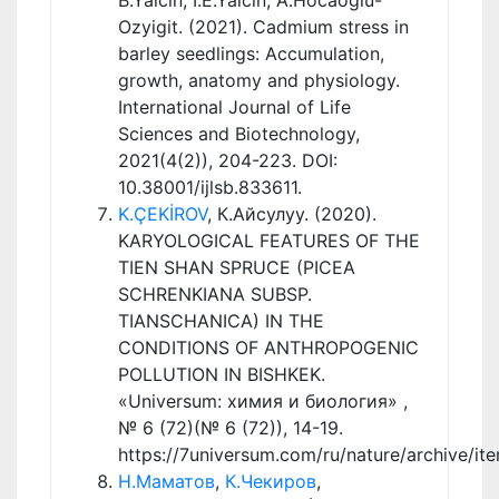
Ozyigit. (2021). Cadmium stress in
barley seedlings: Accumulation,
growth, anatomy and physiology.
International Journal of Life
Sciences and Biotechnology,
2021(4(2)), 204-223. DOI:
10.38001/ijlsb.833611.
K.ÇEKİROV
, К.Айсулуу. (2020).
KARYOLOGICAL FEATURES OF THE
TIEN SHAN SPRUCE (PICEA
SCHRENKIANA SUBSP.
TIANSCHANICA) IN THE
CONDITIONS OF ANTHROPOGENIC
POLLUTION IN BISHKEK.
«Universum: химия и биология» ,
№ 6 (72)(№ 6 (72)), 14-19.
https://7universum.com/ru/nature/archive/it
Н.Маматов
,
К.Чекиров
,