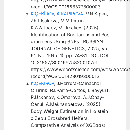
record/WOS:001683377800003 .
K.ÇEKİROV
,
A.KARIPOVA
, V.N.Kipen,
Zh.T.Isakova, M.M.Patrin,
K.A.Aitbaev, M.I.Irsaliev. (2025).
Identification of Bos taurus and Bos
grunniens Using SNPs . RUSSIAN
JOURNAL OF GENETICS, 2025, Vol.
61, No. 1(No. 1), pp. 74–81. DOI: DOI:
10.31857/S00166758250107e1.
https://www.webofscience.com/wos/woscc/fu
record/WOS:001428019300012.
K.ÇEKİROV
, J.Herrera-Camacho1,
C.Tırınk, R.I.Parra-Cortés, L.Bayyurt,
R.Uskenov, K.Omarova, A.J.Chay-
Canul, A.Makhanbetova. (2025).
Body Weight Estimation in Holstein
x Zebu Crossbred Heifers:
Comparative Analysis of XGBoost