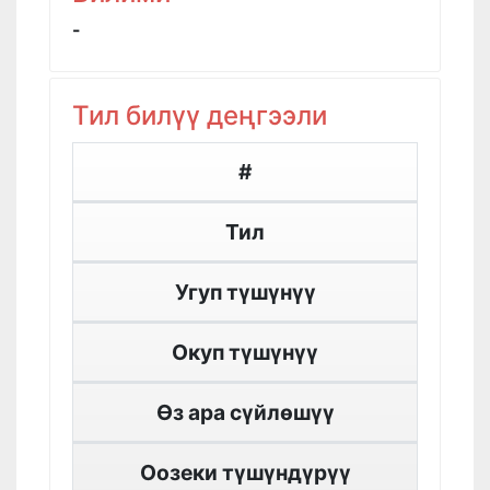
-
Тил билүү деңгээли
#
Тил
Угуп түшүнүү
Окуп түшүнүү
Өз ара сүйлөшүү
Оозеки түшүндүрүү