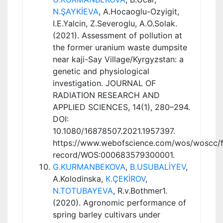
N.ŞAYKİEVA
, A.Hocaoglu-Ozyigit,
I.E.Yalcin, Z.Severoglu, A.O.Solak.
(2021). Assessment of pollution at
the former uranium waste dumpsite
near kaji-Say Village/Kyrgyzstan: a
genetic and physiological
investigation. JOURNAL OF
RADIATION RESEARCH AND
APPLIED SCIENCES, 14(1), 280–294.
DOI:
10.1080/16878507.2021.1957397.
https://www.webofscience.com/wos/woscc/fu
record/WOS:000683579300001.
G.KURMANBEKOVA
,
B.USUBALİYEV
,
A.Kolodinska,
K.ÇEKİROV
,
N.TOTUBAYEVA
, R.v.Bothmer1.
(2020). Agronomic performance of
spring barley cultivars under