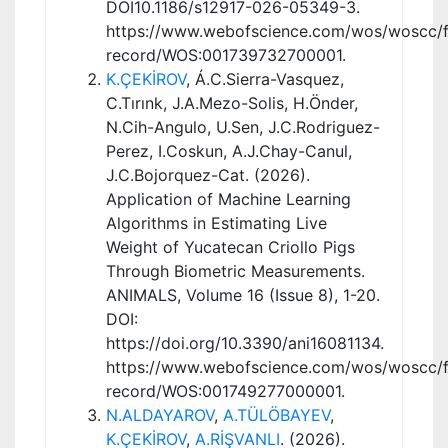
DOI10.1186/s12917-026-05349-3.
https://www.webofscience.com/wos/woscc/fu
record/WOS:001739732700001.
K.ÇEKİROV
, Á.C.Sierra-Vasquez,
C.Tırınk, J.A.Mezo-Solis, H.Önder,
N.Cih-Angulo, U.Sen, J.C.Rodriguez-
Perez, I.Coskun, A.J.Chay-Canul,
J.C.Bojorquez-Cat. (2026).
Application of Machine Learning
Algorithms in Estimating Live
Weight of Yucatecan Criollo Pigs
Through Biometric Measurements.
ANIMALS, Volume 16 (Issue 8), 1-20.
DOI:
https://doi.org/10.3390/ani16081134.
https://www.webofscience.com/wos/woscc/fu
record/WOS:001749277000001.
N.ALDAYAROV
,
A.TÜLÖBAYEV
,
K.ÇEKİROV
,
A.RİŞVANLI
. (2026).