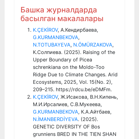
Башка журналдарда
басылган макалалары
K.ÇEKİROV
, А.Кендирбаева,
G.KURMANBEKOVA
,
N.TOTUBAYEVA
,
N.ÖMÜRZAKOVA
,
К.Солпиева. (2025). Raising of the
Upper Boundary of Picea
schrenkiana on the Moldo-Too
Ridge Due to Climate Changes. Arid
Ecosystems, 2025, Vol. 15(No. 2),
209–215. https://rdcu.be/eDMFm.
K.ÇEKİROV
, Ж.Исакова, В.Н.Кипень,
М.И.Ирсалиев, С.В.Мукеева,
G.KURMANBEKOVA
, К.А.Айтбаев,
N.İMANBERDİYEVA
. (2025).
GENETIC DIVERSITY OF Bos
grunniens BRED IN THE TIEN SHAN