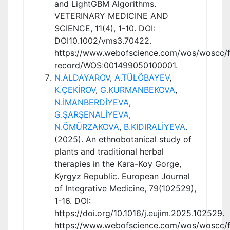
and LightGBM Algorithms.
VETERINARY MEDICINE AND
SCIENCE, 11(4), 1-10. DOI:
DOI10.1002/vms3.70422.
https://www.webofscience.com/wos/woscc/fu
record/WOS:001499050100001.
N.ALDAYAROV
,
A.TÜLÖBAYEV
,
K.ÇEKİROV
,
G.KURMANBEKOVA
,
N.İMANBERDİYEVA
,
G.ŞARŞENALİYEVA
,
N.ÖMÜRZAKOVA
,
B.KIDIRALİYEVA
.
(2025). An ethnobotanical study of
plants and traditional herbal
therapies in the Kara-Koy Gorge,
Kyrgyz Republic. European Journal
of Integrative Medicine, 79(102529),
1-16. DOI:
https://doi.org/10.1016/j.eujim.2025.102529.
https://www.webofscience.com/wos/woscc/fu