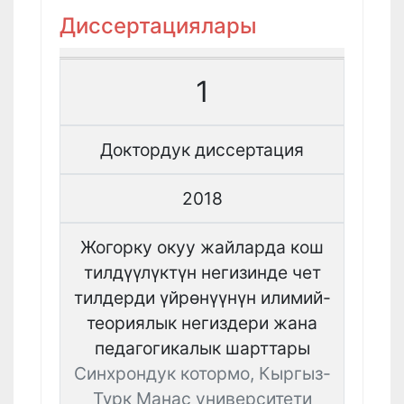
Диссертациялары
1
Доктордук диссертация
2018
Жогорку окуу жайларда кош
тилдүүлүктүн негизинде чет
тилдерди үйрөнүүнүн илимий-
теориялык негиздери жана
педагогикалык шарттары
Синхрондук котормо, Кыргыз-
Түрк Манас университети