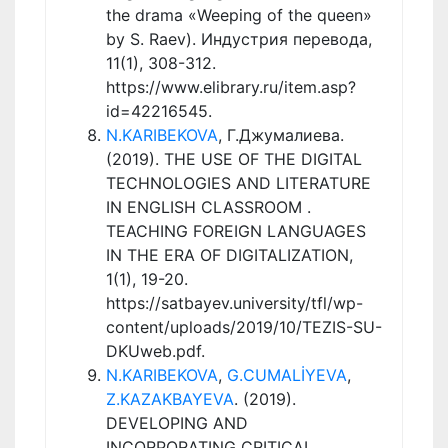
the drama «Weeping of the queen»
by S. Raev). Индустрия перевода,
11(1), 308-312.
https://www.elibrary.ru/item.asp?
id=42216545.
N.KARIBEKOVA
, Г.Джумалиева.
(2019). THE USE OF THE DIGITAL
TECHNOLOGIES AND LITERATURE
IN ENGLISH CLASSROOM .
TEACHING FOREIGN LANGUAGES
IN THE ERA OF DIGITALIZATION,
1(1), 19-20.
https://satbayev.university/tfl/wp-
content/uploads/2019/10/TEZIS-SU-
DKUweb.pdf.
N.KARIBEKOVA
,
G.CUMALİYEVA
,
Z.KAZAKBAYEVA
. (2019).
DEVELOPING AND
INCORPORATING CRITICAL