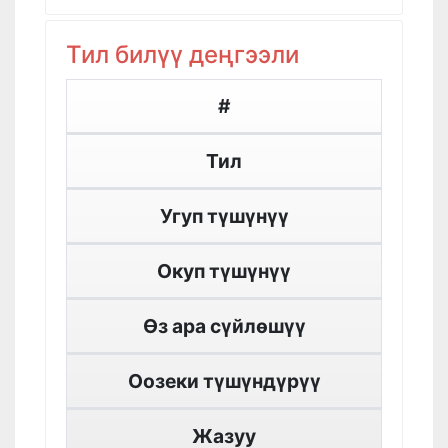
Тил билүү деңгээли
#
Тил
Угуп түшүнүү
Окуп түшүнүү
Өз ара сүйлөшүү
Оозеки түшүндүрүү
Жазуу