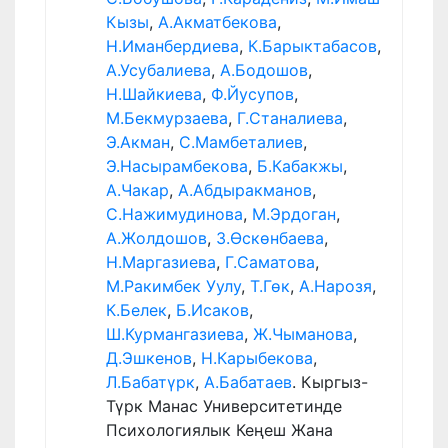
Кызы
,
А.Акматбекова
,
Н.Иманбердиева
,
К.Барыктабасов
,
А.Усубалиева
,
А.Бодошов
,
Н.Шайкиева
,
Ф.Йусупов
,
М.Бекмурзаева
,
Г.Станалиева
,
Э.Акман
,
С.Мамбеталиев
,
Э.Насырамбекова
,
Б.Кабакжы
,
А.Чакар
,
А.Абдыракманов
,
С.Нажимудинова
,
М.Эрдоган
,
А.Жолдошов
,
З.Өскөнбаева
,
Н.Маргазиева
,
Г.Саматова
,
М.Ракимбек Уулу
,
Т.Гөк
,
А.Нарозя
,
К.Белек
,
Б.Исаков
,
Ш.Курмангазиева
,
Ж.Чыманова
,
Д.Эшкенов
,
Н.Карыбекова
,
Л.Бабатүрк
,
А.Бабатаев
. Кыргыз-
Түрк Манас Университетинде
Психологиялык Кеңеш Жана