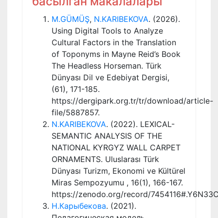
басылган макалалары
M.GÜMÜŞ
,
N.KARIBEKOVA
. (2026).
Using Digital Tools to Analyze
Cultural Factors in the Translation
of Toponyms in Mayne Reid’s Book
The Headless Horseman. Türk
Dünyası Dil ve Edebiyat Dergisi,
(61), 171-185.
https://dergipark.org.tr/tr/download/article-
file/5887857.
N.KARIBEKOVA
. (2022). LEXICAL-
SEMANTIC ANALYSIS OF THE
NATIONAL KYRGYZ WALL CARPET
ORNAMENTS. Uluslarası Türk
Dünyası Turizm, Ekonomi ve Kültürel
Miras Sempozyumu , 16(1), 166-167.
https://zenodo.org/record/7454116#.Y6N33
Н.Карыбекова
. (2021).
Педагогическая модель