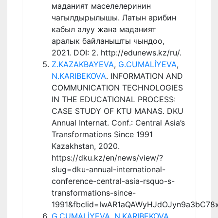
маданият маселелеринин
чагылдырылышы. Латын арибин
кабыл алуу жана маданият
аралык байланышты чындоо,
2021. DOI: 2. http://edunews.kz/ru/.
Z.KAZAKBAYEVA
,
G.CUMALİYEVA
,
N.KARIBEKOVA
. INFORMATION AND
COMMUNICATION TECHNOLOGIES
IN THE EDUCATIONAL PROCESS:
CASE STUDY OF KTU MANAS. DKU
Annual Internat. Conf.: Central Asia’s
Transformations Since 1991
Kazakhstan, 2020.
https://dku.kz/en/news/view/?
slug=dku-annual-international-
conference-central-asia-rsquo-s-
transformations-since-
1991&fbclid=IwAR1aQAWyHJdOJyn9a3bC78
G.CUMALİYEVA
,
N.KARIBEKOVA
,