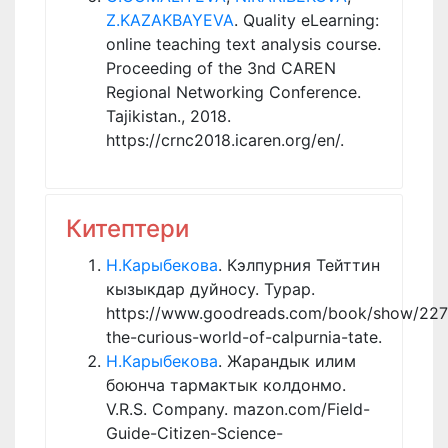
Z.KAZAKBAYEVA
. Quality eLearning:
online teaching text analysis course.
Proceeding of the 3nd CAREN
Regional Networking Conference.
Tajikistan., 2018.
https://crnc2018.icaren.org/en/.
Китептери
Н.Карыбекова
. Кэлпурния Тейттин
кызыкдар дуйносу. Турар.
https://www.goodreads.com/book/show/22
the-curious-world-of-calpurnia-tate.
Н.Карыбекова
. Жарандык илим
боюнча тармактык колдонмо.
V.R.S. Company. mazon.com/Field-
Guide-Citizen-Science-