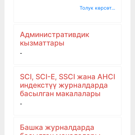
Толук көрсөт...
Административдик
кызматтары
-
SCI, SCI-E, SSCI жана AHCI
индекстүү журналдарда
басылган макалалары
-
Башка журналдарда