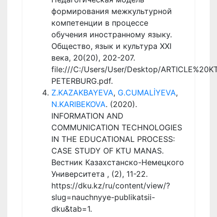
формирования межкультурной
компетенции в процессе
обучения иностранному языку.
Общество, язык и культура XXI
века, 20(20), 202-207.
file:///C:/Users/User/Desktop/ARTICLE%2
PETERBURG.pdf.
Z.KAZAKBAYEVA
,
G.CUMALİYEVA
,
N.KARIBEKOVA
. (2020).
INFORMATION AND
COMMUNICATION TECHNOLOGIES
IN THE EDUCATIONAL PROCESS:
CASE STUDY OF KTU MANAS.
Вестник Казахстанско-Немецкого
Университета , (2), 11-22.
https://dku.kz/ru/content/view/?
slug=nauchnyye-publikatsii-
dku&tab=1.