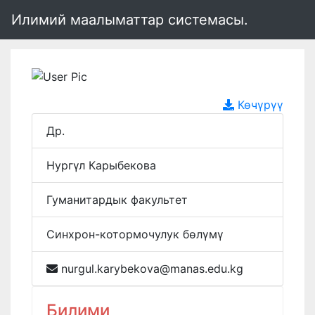
Илимий маалыматтар системасы.
Көчүрүү
Др.
Нургүл Карыбекова
Гуманитардык факультет
Синхрон-котормочулук бөлүмү
nurgul.karybekova@manas.edu.kg
Билими