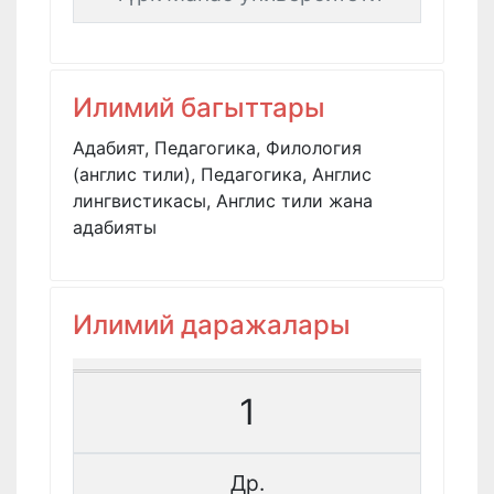
Илимий багыттары
Адабият, Педагогика, Филология
(англис тили), Педагогика, Англис
лингвистикасы, Англис тили жана
адабияты
Илимий даражалары
1
Др.