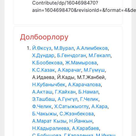
Contribute/dp/1604698470?
asin=1604698470&revisionId=&format=4&de
Долбоорлору
Й.Өксүз
,
М.Вурал
,
А.Алимбеков
,
Х.Дүндар
,
Б.Генчдоган
,
М.Гөкалп
,
К.Бообекова
,
Ж.Мамырова
,
К.С.Казак
,
А.Карачаг
,
М.Гүмүш
,
А.Идаева, Й.Кады, М.Т.Жанбей,
Н.Кубанычбек
,
А.Карачалова
,
А.Акташ
,
Г.Кайхан
,
Б.Намал
,
Э.Ташбаш
,
А.Гүнгүл
,
Г.Челик
,
Ф.Челик
,
Х.Сатыжыоглу
,
А.Кара
,
Б.Чакыжы
,
С.Жээнбекова
,
А.Марат Кызы
,
Н.Йанкын
,
Н.Кадыралиева
,
А.Карабаев
,
С.Бобушова
,
Г.Карадениз
,
М.Имаш