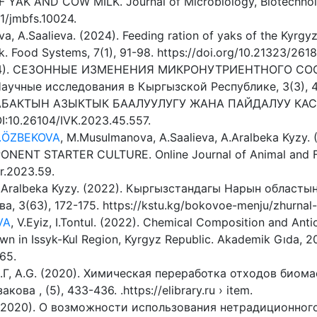
K AND COW MILK. Journal of Microbiology, Biotechnolog
1/jmbfs.10024.
, A.Saalieva. (2024). Feeding ration of yaks of the Kyrgyz
k. Food Systems, 7(1), 91-98. https://doi.org/10.21323/26
2024). СЕЗОННЫЕ ИЗМЕНЕНИЯ МИКРОНУТРИЕНТНОГО С
ые исследования в Кыргызской Республике, 3(3), 49-60
ШКАБАКТЫН АЗЫКТЫК БААЛУУЛУГУ ЖАНА ПАЙДАЛУУ КАС
:10.26104/IVK.2023.45.557.
.ÖZBEKOVA
, M.Musulmanova, A.Saalieva, A.Aralbeka Kyzy
NT STARTER CULTURE. Online Journal of Animal and Fee
fr.2023.59.
A.Aralbeka Kyzy. (2022). Кыргызстандагы Нарын областы
, 3(63), 172-175. https://kstu.kg/bokovoe-menju/zhurnal-i
VA
, V.Eyiz, I.Tontul. (2022). Chemical Composition and Ant
n in Issyk-Kul Region, Kyrgyz Republic. Akademik Gıda, 20
65.
К.Г, A.G. (2020). Химическая переработка отходов био
ова , (5), 433-436. .https://elibrary.ru › item.
 (2020). О возможности использования нетрадиционног