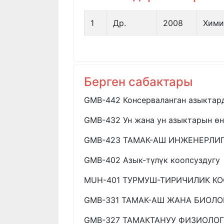
1
Др.
2008
Хими
Берген сабактары
GMB-442 Консерваланган азыктар
GMB-432 Ун жана ун азыктарын ө
GMB-423 ТАМАК-АШ ИНЖЕНЕРЛИ
GMB-402 Азык-түлүк коопсуздугу
MUH-401 ТУРМУШ-ТИРИЧИЛИК К
GMB-331 ТАМАК-АШ ЖАНА БИОЛ
GMB-327 ТАМАКТАНУУ ФИЗИОЛО