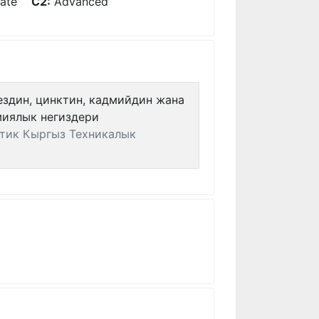
diate
C2:
Advanced
здин, цинктин, кадмийдин жана
миялык негиздери
ттик Кыргыз Техникалык