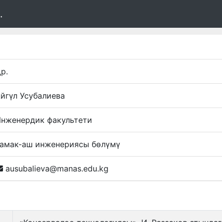
.
р.
йгүл Усубалиева
нженердик факультети
амак-аш инженериясы бөлүмү
ausubalieva@manas.edu.kg