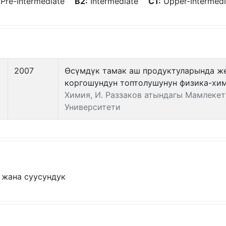
Pre-Intermediate
B2:
Intermediate
C1:
Upper-Interme
2007
Өсүмдүк тамак аш продуктуларында же
коргошундун топтолушунун физика-хи
Химия, И. Раззаков атындагы Мамлеке
Университети
 жана суусундук