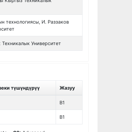
гы Кыргыз Техникалык
н технологиясы, И. Раззаков
рситет
к Техникалык Университет
зеки түшүндүрүү
Жазуу
B1
B1