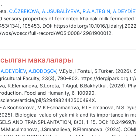
.
ова,
C.ÖZBEKOVA
,
A.USUBALİYEVA
,
R.A.A.TEGİN
,
A.DEYDİE
d sensory properties of fermented khainak milk fermented wi
453(134), 105453. DOI: https://doi.org/10.1016/j.idairyj.202
m/wos/woscc/full-record/WOS:000842981900012.
асылган макалалары
,
A.DEYDİEV
,
A.BODOŞOV
, V.Eyiz, I.Tontul, S.Türker. (2026)
icultural Faculty, 23(3), 790–802. https://dergipark.org.tr/
a, R.Elemanova, S.Loreta, T.Aigul, B.Bakhytkul. (2026). Phy
roduction. Food and Humanity, 6, 100990.
/science/article/pii/S294982442500494X.
, F.A.Kochkorova, M.K.Esenamanova, R.I.Elemanova, N.S.Dy
(2025). Biological value of yak milk and its importance in me
SSELS AND TRANSPLANTATION, 8(3), 1-15. DOI: 10.24969/h
, M.Musulmanova, J.Smanalieva, R.Elemanova. (2024). C