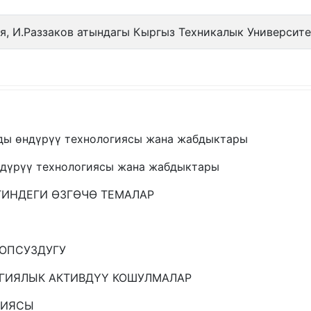
я, И.Раззаков атындагы Кыргыз Техникалык Университ
ды өндүрүү технологиясы жана жабдыктары
ндүрүү технологиясы жана жабдыктары
ГИНДЕГИ ӨЗГӨЧӨ ТЕМАЛАР
ООПСУЗДУГУ
ОГИЯЛЫК АКТИВДҮҮ КОШУЛМАЛАР
ГИЯСЫ