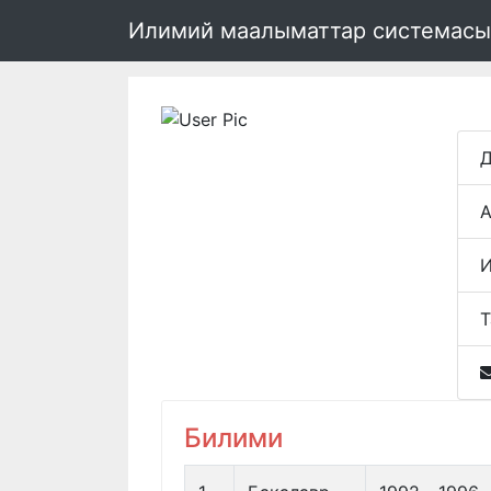
Илимий маалыматтар системасы
Д
А
И
Т
Билими