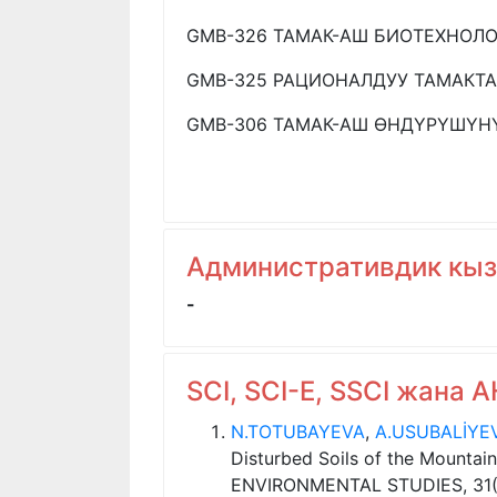
GMB-326 ТАМАК-АШ БИОТЕХНОЛ
GMB-325 РАЦИОНАЛДУУ ТАМАКТ
GMB-306 ТАМАК-АШ ӨНДҮРҮШҮН
Административдик кы
-
SCI, SCI-E, SSCI жана
N.TOTUBAYEVA
,
A.USUBALİYE
Disturbed Soils of the Mounta
ENVIRONMENTAL STUDIES, 31(3)