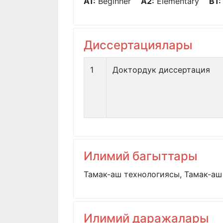
A1:
Beginner
A2:
Elementary
B1:
Диссертациялары
1
Доктордук диссертация
Илимий багыттары
Тамак-аш технологиясы, Тамак-аш
Илимий даражалары