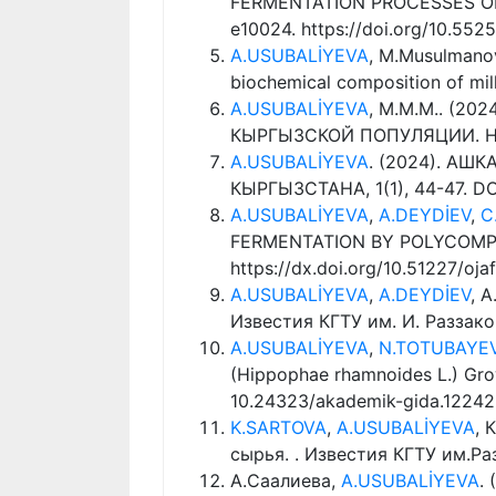
FERMENTATION PROCESSES OF YA
e10024. https://doi.org/10.5525
A.USUBALİYEVA
, M.Musulmanova
biochemical composition of mil
A.USUBALİYEVA
, М.М.М.. (
КЫРГЫЗСКОЙ ПОПУЛЯЦИИ. Научн
A.USUBALİYEVA
. (2024). А
КЫРГЫЗСТАНА, 1(1), 44-47. DOI
A.USUBALİYEVA
,
A.DEYDİEV
,
C
FERMENTATION BY POLYCOMPONE
https://dx.doi.org/10.51227/oja
A.USUBALİYEVA
,
A.DEYDİEV
, 
Известия КГТУ им. И. Раззакова
A.USUBALİYEVA
,
N.TOTUBAYE
(Hippophae rhamnoides L.) Grow
10.24323/akademik-gida.12242
K.SARTOVA
,
A.USUBALİYEVA
, 
сырья. . Известия КГТУ им.Разак
А.Саалиева,
A.USUBALİYEVA
.