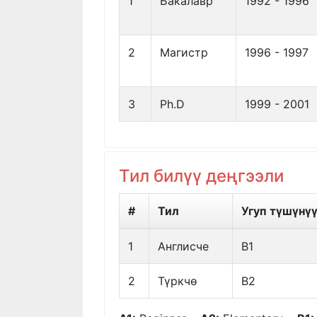
1
Бакалавр
1992 - 1996
2
Магистр
1996 - 1997
3
Ph.D
1999 - 2001
Тил билүү деңгээли
#
Тил
Угуп түшүнү
1
Англисче
B1
2
Түркчө
B2