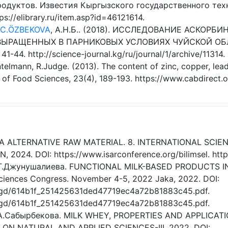
дуктов. Известия Кыргызского государственного техн
s://elibrary.ru/item.asp?id=46121614.
C.ÖZBEKOVA
, А.Н.Б.. (2018). ИССЛЕДОВАНИЕ АСКОР
ЫРАЩЕННЫХ В ПАРНИКОВЫХ УСЛОВИЯХ ЧУЙСКОЙ ОБЛАС
-44. http://science-journal.kg/ru/journal/1/archive/11314.
ntelmann, R.Judge. (2013). The content of zinc, copper, l
l of Food Sciences, 23(4), 189-193. https://www.cabdirect
S A ALTERNATIVE RAW MATERIAL. 8. INTERNATIONAL SCI
024. DOI: https://www.isarconference.org/bilimsel. https
, Т.Джунушалиева. FUNCTIONAL MILK-BASED PRODUCTS I
Sciences Congress. November 4-5, 2022 Jaka, 2022. DOI:
es/ugd/614b1f_251425631ded47719ec4a72b81883c45.pdf.
es/ugd/614b1f_251425631ded47719ec4a72b81883c45.pdf.
, А.Сабырбекова. MILK WHEY, PROPERTIES AND APPLICAT
N NATURAL AND APPLIED SCIENCES-III, 2022. DOI: