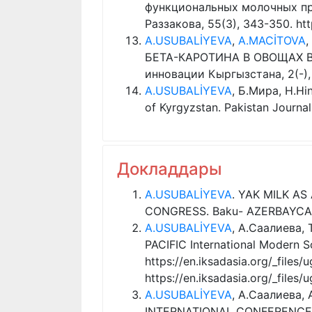
функциональных молочных про
Раззакова, 55(3), 343-350. http
A.USUBALİYEVA
,
A.MACİTOVA
,
БЕТА-КАРОТИНА В ОВОЩАХ В
инновации Кыргызстана, 2(-), 41
A.USUBALİYEVA
, Б.Мира, H.Hi
of Kyrgyzstan. Pakistan Journa
Докладдары
A.USUBALİYEVA
. YAK MILK A
CONGRESS. Baku- AZERBAYCAN, 2
A.USUBALİYEVA
, А.Саалиева
PACIFIC International Modern 
https://en.iksadasia.org/_fil
https://en.iksadasia.org/_fil
A.USUBALİYEVA
, А.Саалиева
INTERNATIONAL CONFERENCE O