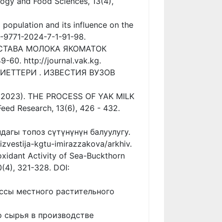
y and Food Sciences, 13(4),
 population and its influence on the
18-9771-2024-7-1-91-98.
ОСТАВА МОЛОКА ЯКОМАТОК
. http://journal.vak.kg.
ИЕТТЕРИ . ИЗВЕСТИЯ ВУЗОВ
. (2023). THE PROCESS OF YAK MILK
d Research, 13(6), 426 - 432.
ндагы топоз сүтүнүнүн балуулугу.
zvestija-kgtu-imirazzakova/arkhiv.
ioxidant Activity of Sea-Buckthorn
(4), 321-328. DOI:
массы местного растительного
о сырья в производстве