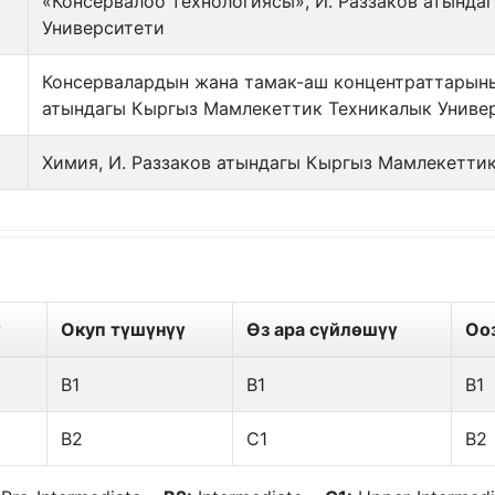
«Консервалоо технологиясы», И. Раззаков атында
Университети
Консервалардын жана тамак-аш концентраттарыны
атындагы Кыргыз Мамлекеттик Техникалык Униве
Химия, И. Раззаков атындагы Кыргыз Мамлекетти
ү
Окуп түшүнүү
Өз ара сүйлөшүү
Оо
B1
B1
B1
B2
C1
B2