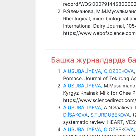
record/WOS:000791445800002
Р.Элеманова, М.М.Мусульман
Rheological, microbiological an
International Dairy Journal, 105
https://www.webofscience.co
Башка журналдарда б
A.USUBALİYEVA
,
C.ÖZBEKOVA
Pomace. Journal of Tekirdag Agr
A.USUBALİYEVA
, M.Musulmanov
Kyrgyz Khainak Milk for Ghee P
https://www.sciencedirect.com
A.USUBALİYEVA
, A.N.Saalieva
D.İSAKOVA
,
S.TURDUBEKOVA
. 
systematic review. HEART, VE
A.USUBALİYEVA
,
C.ÖZBEKOVA