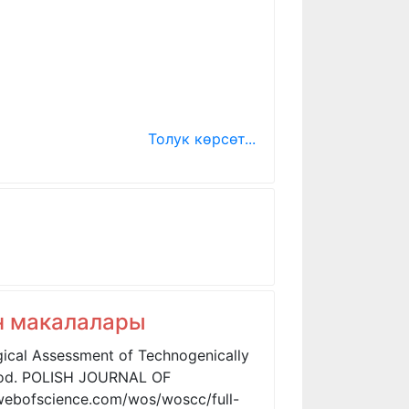
Толук көрсөт...
ан макалалары
gical Assessment of Technogenically
thod. POLISH JOURNAL OF
webofscience.com/wos/woscc/full-