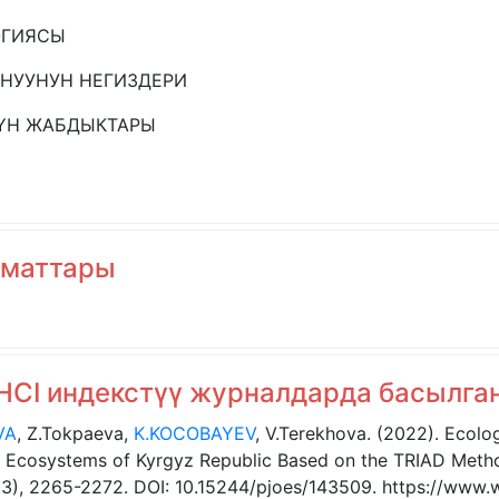
ОГИЯСЫ
АНУУНУН НЕГИЗДЕРИ
ҮН ЖАБДЫКТАРЫ
зматтары
 AHCI индекстүү журналдарда басылг
VA
, Z.Tokpaeva,
K.KOCOBAYEV
, V.Terekhova. (2022). Ecolo
in Ecosystems of Kyrgyz Republic Based on the TRIAD Me
, 2265-2272. DOI: 10.15244/pjoes/143509. https://www.