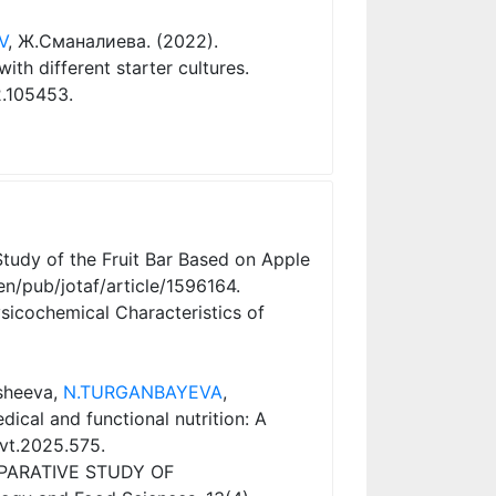
V
, Ж.Сманалиева. (2022).
th different starter cultures.
2.105453.
. Study of the Fruit Bar Based on Apple
en/pub/jotaf/article/1596164.
sicochemical Characteristics of
usheeva,
N.TURGANBAYEVA
,
dical and functional nutrition: A
vt.2025.575.
OMPARATIVE STUDY OF