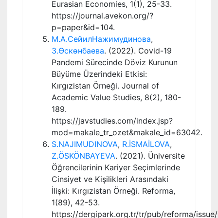
Eurasian Economies, 1(1), 25-33.
https://journal.avekon.org/?
p=paper&id=104.
М.А.СейилНажимудинова
,
З.Өскөнбаева
. (2022). Covid-19
Pandemi Sürecinde Döviz Kurunun
Büyüme Üzerindeki Etkisi:
Kırgızistan Örneği. Journal of
Academic Value Studies, 8(2), 180-
189.
https://javstudies.com/index.jsp?
mod=makale_tr_ozet&makale_id=63042.
S.NAJIMUDINOVA
,
R.İSMAİLOVA
,
Z.ÖSKÖNBAYEVA
. (2021). Üniversite
Öğrencilerinin Kariyer Seçimlerinde
Cinsiyet ve Kişilikleri Arasındaki
İlişki: Kırgızistan Örneği. Reforma,
1(89), 42-53.
https://dergipark.org.tr/tr/pub/reforma/issu