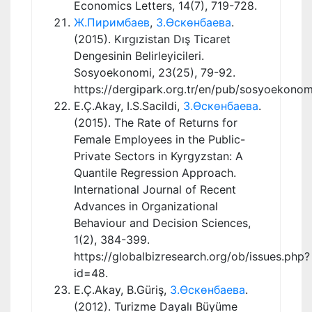
Economics Letters, 14(7), 719-728.
Ж.Пиримбаев
,
З.Өскөнбаева
.
(2015). Kırgızistan Dış Ticaret
Dengesinin Belirleyicileri.
Sosyoekonomi, 23(25), 79-92.
https://dergipark.org.tr/en/pub/sosyoekono
E.Ç.Akay, I.S.Sacildi,
З.Өскөнбаева
.
(2015). The Rate of Returns for
Female Employees in the Public-
Private Sectors in Kyrgyzstan: A
Quantile Regression Approach.
International Journal of Recent
Advances in Organizational
Behaviour and Decision Sciences,
1(2), 384-399.
https://globalbizresearch.org/ob/issues.php?
id=48.
E.Ç.Akay, B.Güriş,
З.Өскөнбаева
.
(2012). Turizme Dayalı Büyüme