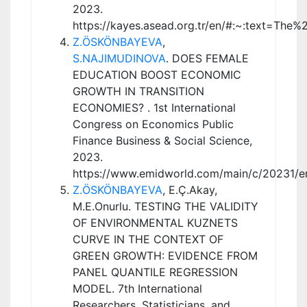
2023.
https://kayes.asead.org.tr/en/#:~:text
Z.ÖSKÖNBAYEVA
,
S.NAJIMUDINOVA
. DOES FEMALE
EDUCATION BOOST ECONOMIC
GROWTH IN TRANSITION
ECONOMIES? . 1st International
Congress on Economics Public
Finance Business & Social Science,
2023.
https://www.emidworld.com/main/c/20231/e
Z.ÖSKÖNBAYEVA
, E.Ç.Akay,
M.E.Onurlu. TESTING THE VALIDITY
OF ENVIRONMENTAL KUZNETS
CURVE IN THE CONTEXT OF
GREEN GROWTH: EVIDENCE FROM
PANEL QUANTILE REGRESSION
MODEL. 7th International
Researchers, Statisticians, and