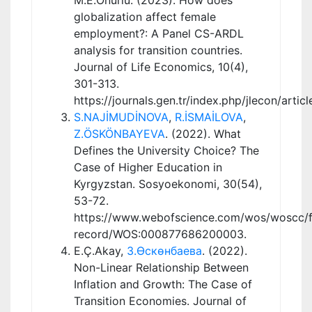
globalization affect female
employment?: A Panel CS-ARDL
analysis for transition countries.
Journal of Life Economics, 10(4),
301-313.
https://journals.gen.tr/index.php/jlecon/artic
S.NAJİMUDİNOVA
,
R.İSMAİLOVA
,
Z.ÖSKÖNBAYEVA
. (2022). What
Defines the University Choice? The
Case of Higher Education in
Kyrgyzstan. Sosyoekonomi, 30(54),
53-72.
https://www.webofscience.com/wos/woscc/fu
record/WOS:000877686200003.
E.Ç.Akay,
З.Өскөнбаева
. (2022).
Non-Linear Relationship Between
Inflation and Growth: The Case of
Transition Economies. Journal of