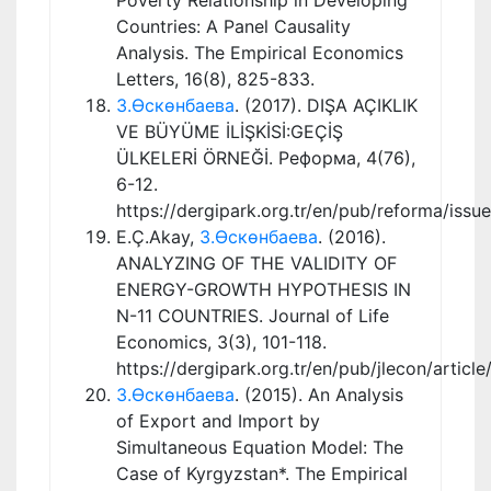
Countries: A Panel Causality
Analysis. The Empirical Economics
Letters, 16(8), 825-833.
З.Өскөнбаева
. (2017). DIŞA AÇIKLIK
VE BÜYÜME İLİŞKİSİ:GEÇİŞ
ÜLKELERİ ÖRNEĞİ. Реформа, 4(76),
6-12.
https://dergipark.org.tr/en/pub/reforma/iss
E.Ç.Akay,
З.Өскөнбаева
. (2016).
ANALYZING OF THE VALIDITY OF
ENERGY-GROWTH HYPOTHESIS IN
N-11 COUNTRIES. Journal of Life
Economics, 3(3), 101-118.
https://dergipark.org.tr/en/pub/jlecon/articl
З.Өскөнбаева
. (2015). An Analysis
of Export and Import by
Simultaneous Equation Model: The
Case of Kyrgyzstan*. The Empirical