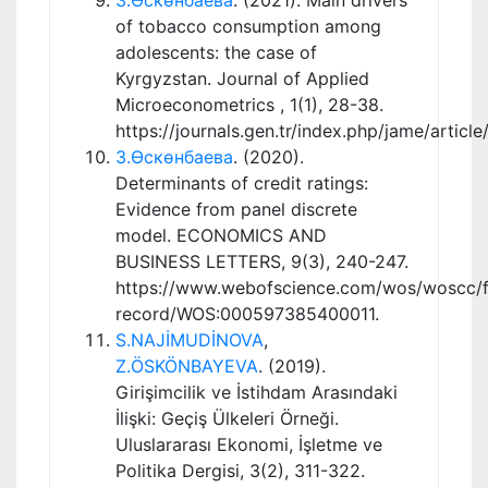
of tobacco consumption among
adolescents: the case of
Kyrgyzstan. Journal of Applied
Microeconometrics , 1(1), 28-38.
https://journals.gen.tr/index.php/jame/articl
З.Өскөнбаева
. (2020).
Determinants of credit ratings:
Evidence from panel discrete
model. ECONOMICS AND
BUSINESS LETTERS, 9(3), 240-247.
https://www.webofscience.com/wos/woscc/fu
record/WOS:000597385400011.
S.NAJİMUDİNOVA
,
Z.ÖSKÖNBAYEVA
. (2019).
Girişimcilik ve İstihdam Arasındaki
İlişki: Geçiş Ülkeleri Örneği.
Uluslararası Ekonomi, İşletme ve
Politika Dergisi, 3(2), 311-322.