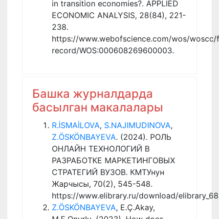
in transition economies?. APPLIED
ECONOMIC ANALYSIS, 28(84), 221-
238.
https://www.webofscience.com/wos/woscc/fu
record/WOS:000608269600003.
Башка журналдарда
басылган макалалары
R.İSMAİLOVA
,
S.NAJIMUDINOVA
,
Z.ÖSKÖNBAYEVA
. (2024). РОЛЬ
ОНЛАЙН ТЕХНОЛОГИЙ В
РАЗРАБОТКЕ МАРКЕТИНГОВЫХ
СТРАТЕГИЙ ВУЗОВ. КМТУнун
Жарчысы, 70(2), 545-548.
https://www.elibrary.ru/download/elibrary_
Z.ÖSKÖNBAYEVA
, E.Ç.Akay,
M.E.Onurlu. (2023). How does