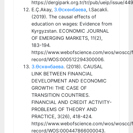
https://dergipark.org.tr/tr/pub/ueip/issue/4
E.Ç.Akay,
З.Өскөнбаева
, I.Sacakli.
(2019). The causal effects of
education on wages: Evidence from
Kyrgyzstan. ECONOMIC JOURNAL
OF EMERGING MARKETS, 11(2),
183-194.
https://www.webofscience.com/wos/woscc/fu
record/WOS:000512294300006.
З.Өскөнбаева
. (2018). CAUSAL
LINK BETWEEN FINANCIAL
DEVELOPMENT AND ECONOMIC
GROWTH: THE CASE OF
TRANSITION COUNTRIES.
FINANCIAL AND CREDIT ACTIVITY-
PROBLEMS OF THEORY AND
PRACTICE, 3(26), 418-424.
https://www.webofscience.com/wos/woscc/fu
record/WOS:000447866000043.