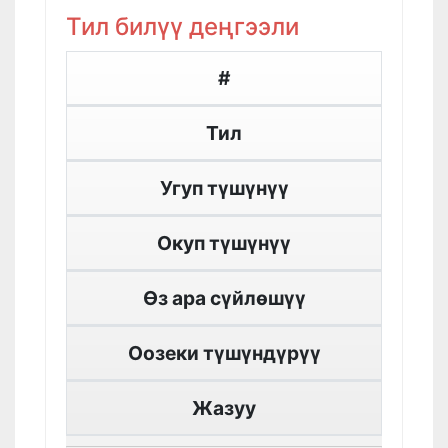
Тил билүү деңгээли
#
Тил
Угуп түшүнүү
Окуп түшүнүү
Өз ара сүйлөшүү
Оозеки түшүндүрүү
Жазуу