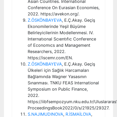
Asian Countries. International
Conference On Eurasian Economies,
2022. https://avekon.org/.
Z.ÖSKÖNBAYEVA
, E.Ç.Akay. Geçiş
Ekonomilerinde Yeşil Büyüme
Belirleyicilerinin Modellenmesi. IV.
Internatıonal Scıentıfıc Conference
of Economıcs and Management
Researchers, 2022.
https://iscemr.com/EN.
Z.ÖSKÖNBAYEVA
, E.Ç.Akay. Geçiş
Ülkeleri için Sağlık Harcamaları
Bağlamında Wagner Yasasının
Sınanması. TNKU FEAS International
Symposium on Public Finance,
2022.
https://iibfsempozyum.nku.edu.tr/Uluslara
ProceedingsBook2022/0/s/21925/29327.
S.NAJIMUDINOVA
,
R.İSMAİLOVA
,