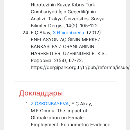
Hipotezinin Kuzey Kıbrıs Türk
Cumhuriyeti İçin Geçerliliğinin
Analizi. Trakya Üniversitesi Sosyal
Bilimler Dergisi, 14(2), 105-122.
E.Ç.Akay,
З.Өскөнбаева
. (2012).
ENFLASYON AÇIĞININ MERKEZ
BANKASI FAİZ ORANLARININ
HAREKETLERİ ÜZERİNDEKİ ETKİSİ.
Реформа, 2(54), 67-72.
https://dergipark.org.tr/tr/pub/reforma/iss
Докладдары
Z.ÖSKÖNBAYEVA
, E.Ç.Akay,
M.E.Onurlu. The Impact of
Globalization on Female
Employment: Econometric Evidence