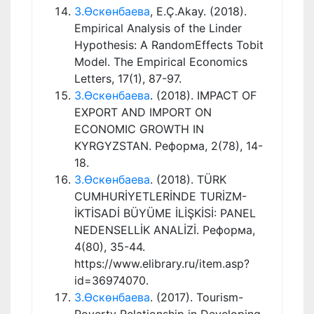
З.Өскөнбаева
, E.Ç.Akay. (2018).
Empirical Analysis of the Linder
Hypothesis: A RandomEffects Tobit
Model. The Empirical Economics
Letters, 17(1), 87-97.
З.Өскөнбаева
. (2018). IMPACT OF
EXPORT AND IMPORT ON
ECONOMIC GROWTH IN
KYRGYZSTAN. Реформа, 2(78), 14-
18.
З.Өскөнбаева
. (2018). TÜRK
CUMHURİYETLERİNDE TURİZM-
İKTİSADİ BÜYÜME İLİŞKİSİ: PANEL
NEDENSELLİK ANALİZİ. Реформа,
4(80), 35-44.
https://www.elibrary.ru/item.asp?
id=36974070.
З.Өскөнбаева
. (2017). Tourism-
Poverty Relationship in Developing