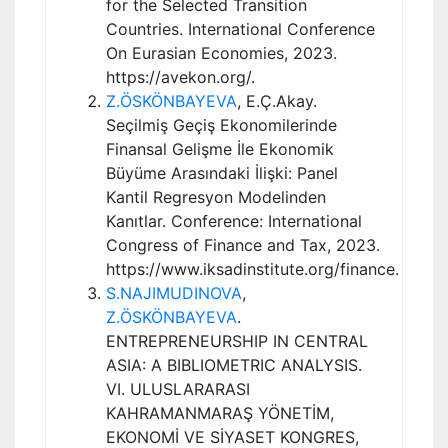
for the Selected Transition
Countries. International Conference
On Eurasian Economies, 2023.
https://avekon.org/.
Z.ÖSKÖNBAYEVA
, E.Ç.Akay.
Seçilmiş Geçiş Ekonomilerinde
Finansal Gelişme İle Ekonomik
Büyüme Arasındaki İlişki: Panel
Kantil Regresyon Modelinden
Kanıtlar. Conference: International
Congress of Finance and Tax, 2023.
https://www.iksadinstitute.org/finance.
S.NAJIMUDINOVA
,
Z.ÖSKÖNBAYEVA
.
ENTREPRENEURSHIP IN CENTRAL
ASIA: A BIBLIOMETRIC ANALYSIS.
VI. ULUSLARARASI
KAHRAMANMARAŞ YÖNETİM,
EKONOMİ VE SİYASET KONGRES,