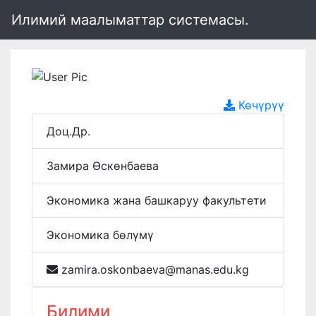
Илимий маалыматтар системасы.
Көчүрүү
Доц.Др.
Замира Өскөнбаева
Экономика жана башкаруу факультети
Экономика бөлүмү
zamira.oskonbaeva@manas.edu.kg
Билими