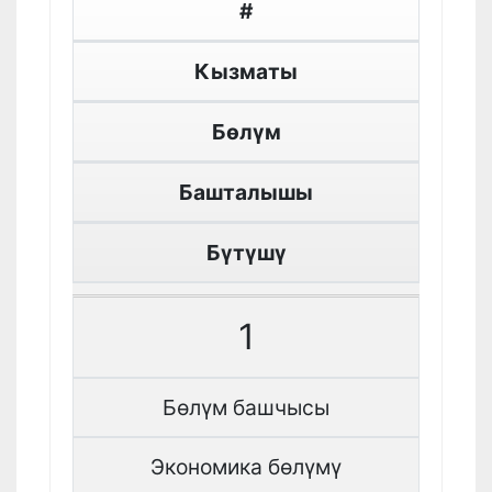
#
Кызматы
Бөлүм
Башталышы
Бүтүшү
1
Бөлүм башчысы
Экономика бөлүмү