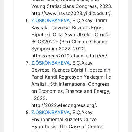
Young Statisticians Congress, 2023.
http://www.irsysc2023.yildiz.edu.tr/.
Z.ÖSKÖNBAYEVA
, E.Ç.Akay. Tarım
Kaynaklı Çevresel Kuznets Eğrisi
Hipotezi: Orta Asya Ülkeleri Örneği.
BCCS2022- (Bio) Climate Change
Symposium 2022, 2022.
https://bccs2022.atauni.edu.tr/en/.
Z.ÖSKÖNBAYEVA
, E.Ç.Akay.
Çevresel Kuznets Eğrisi Hipotezinin
Panel Kantil Regresyon Yaklaşımı İle
Analizi . 5th Internatıonal Congress
on Economıcs, Fınance and Energy,
, 2022.
http://2022.efecongress.org/.
Z.ÖSKÖNBAYEVA
, E.Ç.Akay.
Environmental Kuznets Curve
Hypothesis: The Case of Central