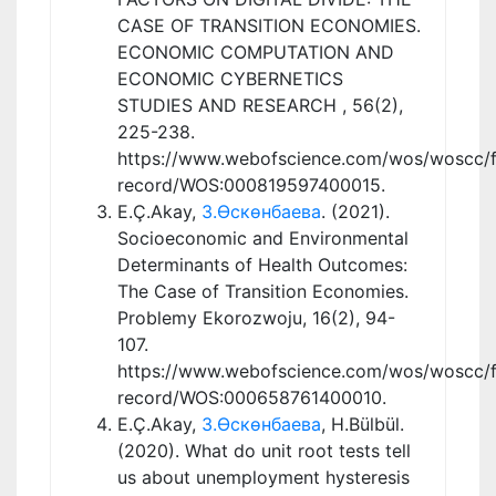
CASE OF TRANSITION ECONOMIES.
ECONOMIC COMPUTATION AND
ECONOMIC CYBERNETICS
STUDIES AND RESEARCH , 56(2),
225-238.
https://www.webofscience.com/wos/woscc/fu
record/WOS:000819597400015.
E.Ç.Akay,
З.Өскөнбаева
. (2021).
Socioeconomic and Environmental
Determinants of Health Outcomes:
The Case of Transition Economies.
Problemy Ekorozwoju, 16(2), 94-
107.
https://www.webofscience.com/wos/woscc/fu
record/WOS:000658761400010.
E.Ç.Akay,
З.Өскөнбаева
, H.Bülbül.
(2020). What do unit root tests tell
us about unemployment hysteresis