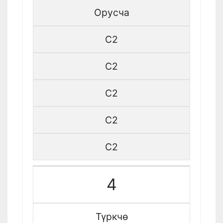
Орусча
C2
C2
C2
C2
C2
4
Түркчө