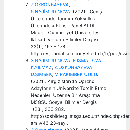
Z.ÖSKÖNBAYEVA
,
S.NAJİMUDİNOVA
. (2021). Geçiş
Ülkelerinde Tarımın Yoksulluk
Üzerindeki Etkisi: Panel ARDL
Modeli. Cumhuriyet Üniversitesi
İktisadi ve İdari Bilimler Dergisi,
22(1), 163 – 178.
http://esjournal.cumhuriyet.edu.tr/tr/pub/iss
S.NAJİMUDİNOVA
,
R.İSMAİLOVA
,
K.YILMAZ
,
Z.ÖSKÖNBAYEVA
,
D.ŞİMŞEK
,
M.RAKİMBEK UULU
.
(2021). Kırgızistan’da Öğrenci
Adaylarının Üniversite Tercih Etme
Nedenleri Üzerine Bir Araştırma .
MSGSÜ Sosyal Bilimler Dergisi ,
1(23), 266-282.
http://sosbildergi.msgsu.edu.tr/index.php/der
arsiv/46-23-sayi.
З.Өскөнбаева
. (2021). Main drivers