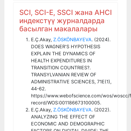
SCI, SCI-E, SSCI жана AHCI
индекстүү журналдарда
басылган макалалары
E.Ç.Akay,
Z.ÖSKÖNBAYEVA
. (2024).
DOES WAGNER'S HYPOTHESIS
EXPLAIN THE DYNAMICS OF
HEALTH EXPENDITURES IN
TRANSITION COUNTRIES?.
TRANSYLVANIAN REVIEW OF
ADMINISTRATIVE SCIENCES, 71E(1),
44-62.
https://www.webofscience.com/wos/woscc/fu
record/WOS:001186673100005.
E.Ç.Akay,
Z.ÖSKÖNBAYEVA
. (2022).
ANALYZING THE EFFECT OF
ECONOMIC AND DEMOGRAPHIC
FACTORS ON DIGITAL DIVIDE: THE